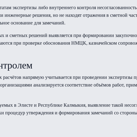
атам экспертизы либо внутреннего контроля несогласованность 
и инженерные решения, но не находят отражения в сметной част
ьное основание для замечаний.
ых и сметных решений выявляется при формировании закупочной
ваются при проверке обоснования НМЦК, казначейском сопрово
онтролем
х расчётов напрямую учитывается при проведении экспертизы п
организациями анализируется соответствие объёмов работ, при
зуемых в Элисте и Республике Калмыкия, выявление такой несог
вки процедур утверждения и формирования замечаний со сторон