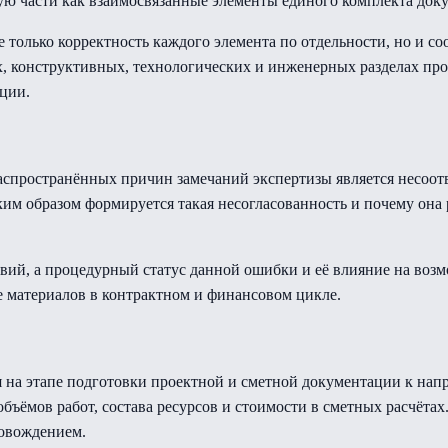
ую части как взаимосвязанные элементы единого комплекта док
е только корректность каждого элемента по отдельности, но и с
, конструктивных, технологических и инженерных разделах про
ции.
аспространённых причин замечаний экспертизы является несоот
ким образом формируется такая несогласованность и почему она 
твий, а процедурный статус данной ошибки и её влияние на во
 материалов в контрактном и финансовом цикле.
 на этапе подготовки проектной и сметной документации к нап
бъёмов работ, состава ресурсов и стоимости в сметных расчёт
овождением.